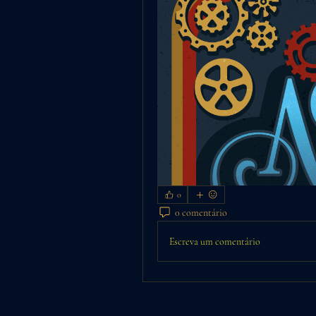
0
0 comentário
Escreva um comentário