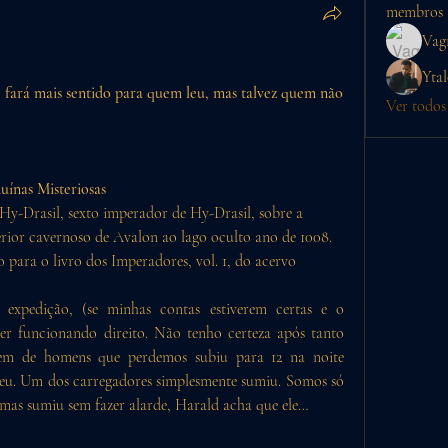
membros
Vag
Ytal
, fará mais sentido para quem leu, mas talvez quem não 
Ver todos
ínas Misteriosas 
Hy-Drasil, sexto imperador de Hy-Drasil, sobre a 
erior cavernoso de Avalon ao lago oculto ano de 1008. 
 para o livro dos Imperadores, vol. 1, do acervo 
 expedição, (se minhas contas estiverem certas e o 
r funcionando direito. Não tenho certeza após tanto 
em de homens que perdemos subiu para 12 na noite 
eu. Um dos carregadores simplesmente sumiu. Somos só 
, mas sumiu sem fazer alarde, Harald acha que ele…