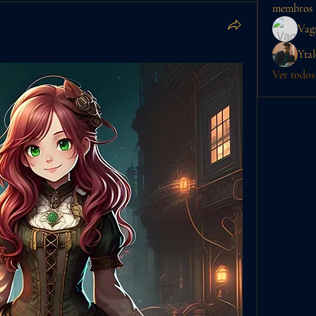
membros
Vag
Ytal
Ver todos