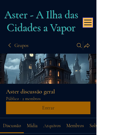
Aster - A Ilha das
Cidades a Vapor
Grupos
Aster discussão geral
Público
·
2 membros
Entrar
Discussão
Mídia
Arquivos
Membros
Sobre