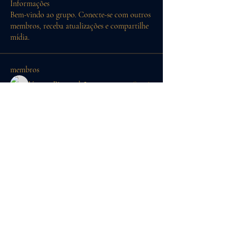
Informações
Bem-vindo ao grupo. Conecte-se com outros
membros, receba atualizações e compartilhe
mídia.
membros
Vagner Pimentel
Seguir
Ytalo Silva
Seguir
Ver todos os membros (2)
Aster
ISBN:
978-65-250-6956-2
1ª edição, 2024.
Vagner A. Pimentel