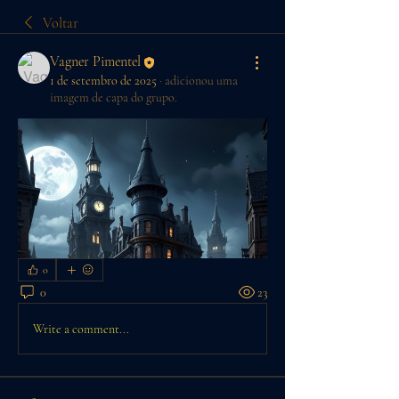
Voltar
Vagner Pimentel
1 de setembro de 2025
·
adicionou uma
imagem de capa do grupo.
0
0
23
Write a comment...